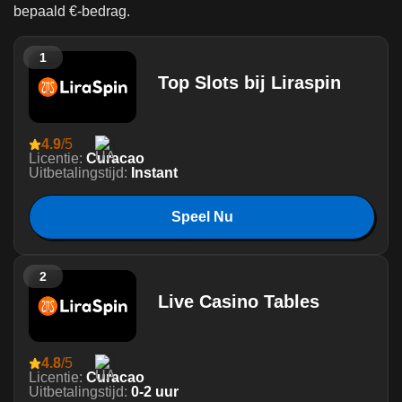
bepaald €-bedrag.
1
Top Slots bij Liraspin
4.9
/5
Licentie:
Curacao
Uitbetalingstijd:
Instant
Speel Nu
2
Live Casino Tables
4.8
/5
Licentie:
Curacao
Uitbetalingstijd:
0-2 uur