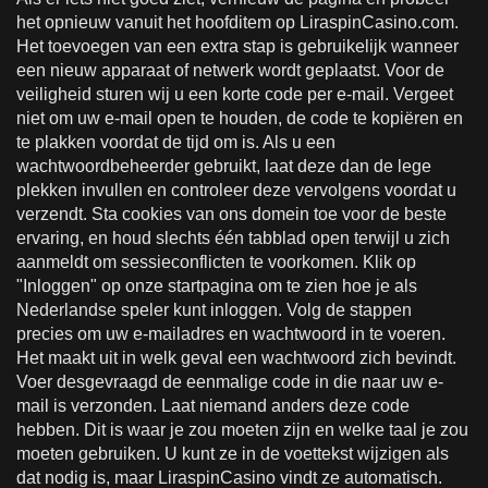
het opnieuw vanuit het hoofditem op LiraspinCasino.com.
Het toevoegen van een extra stap is gebruikelijk wanneer
een nieuw apparaat of netwerk wordt geplaatst. Voor de
veiligheid sturen wij u een korte code per e-mail. Vergeet
niet om uw e-mail open te houden, de code te kopiëren en
te plakken voordat de tijd om is. Als u een
wachtwoordbeheerder gebruikt, laat deze dan de lege
plekken invullen en controleer deze vervolgens voordat u
verzendt. Sta cookies van ons domein toe voor de beste
ervaring, en houd slechts één tabblad open terwijl u zich
aanmeldt om sessieconflicten te voorkomen. Klik op
"Inloggen" op onze startpagina om te zien hoe je als
Nederlandse speler kunt inloggen. Volg de stappen
precies om uw e-mailadres en wachtwoord in te voeren.
Het maakt uit in welk geval een wachtwoord zich bevindt.
Voer desgevraagd de eenmalige code in die naar uw e-
mail is verzonden. Laat niemand anders deze code
hebben. Dit is waar je zou moeten zijn en welke taal je zou
moeten gebruiken. U kunt ze in de voettekst wijzigen als
dat nodig is, maar LiraspinCasino vindt ze automatisch.