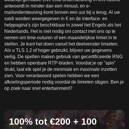
antwoordt in minder dan een minuut, en e-
mailondersteuning komt binnen een uur bij u terug. Al uw
saldi worden weergegeven in € en de interface- en
helppagina's zijn beschikbaar in zowel het Engels als het
Nederlands. Het is niet nodig om contact met ons op te
nemen om time-outuren of een maandelijkse limiet in te
stellen. Je kunt het doen vanuit het deelvenster limieten.
Als u TLS 1.2 of hoger gebruikt, blijven uw gegevens
veilig. De spellen maken gebruik van gecertificeerde RNG
en hebben openbare RTP-bladen. Voordat je op "spin"
drukt, laat elk spel je de minimale en maximale inzetten
zien. Voor verantwoord spelen hebben we een
afkoelingsperiode nodig voordat de limieten stijgen. Ben je
op zoek naar snel entertainment?
100% tot €200 + 100