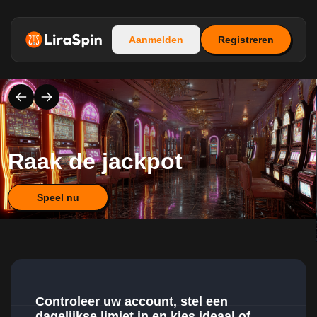
Aanmelden
Registreren
Raak de jackpot
Speel nu
Controleer uw account, stel een
dagelijkse limiet in en kies ideaal of