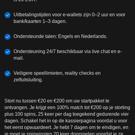
Identiteitscontroles houden iedereen veilig
Verantwoord spelen: grenzen, risicobeheersing
Uitbetalingstijden voor e-wallets zijn 0–2 uur en voor
en het 18+-beleid
bank/kaarten 1–3 dagen.
Hoe wij u kunnen helpen de leiding te houden
Ondersteunde talen: Engels en Nederlands.
Player Checklist & Strategie
Ondersteuning 24/7 beschikbaar via live chat en e-
mail.
Veiligere speellimieten, reality checks en
zelfuitsluiting.
Stort nu tussen €20 en €200 om uw startpakket te
ontvangen. Je krijgt een 100% match tot €200 op je storting
plus 100 spins, 25 keer per dag toegekend gedurende vier
dagen. Schakel het in op de kassierpagina voordat u voor
het eerst opwaardeert. Je hebt 7 dagen om te eindigen, en
je moet je spinwinsten 20 keer doorspelen voordat je ze