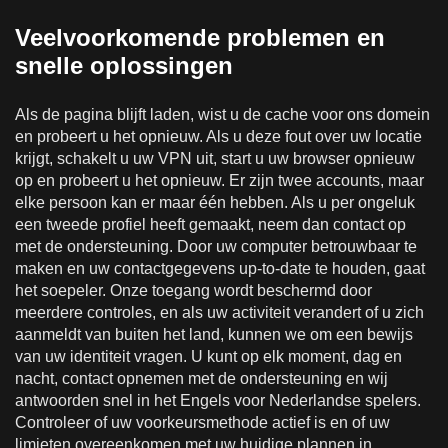
Veelvoorkomende problemen en
snelle oplossingen
Als de pagina blijft laden, wist u de cache voor ons domein
en probeert u het opnieuw. Als u deze fout over uw locatie
krijgt, schakelt u uw VPN uit, start u uw browser opnieuw
op en probeert u het opnieuw. Er zijn twee accounts, maar
elke persoon kan er maar één hebben. Als u per ongeluk
een tweede profiel heeft gemaakt, neem dan contact op
met de ondersteuning. Door uw computer betrouwbaar te
maken en uw contactgegevens up-to-date te houden, gaat
het soepeler. Onze toegang wordt beschermd door
meerdere controles, en als uw activiteit verandert of u zich
aanmeldt van buiten het land, kunnen we om een bewijs
van uw identiteit vragen. U kunt op elk moment, dag en
nacht, contact opnemen met de ondersteuning en wij
antwoorden snel in het Engels voor Nederlandse spelers.
Controleer of uw voorkeursmethode actief is en of uw
limieten overeenkomen met uw huidige plannen in