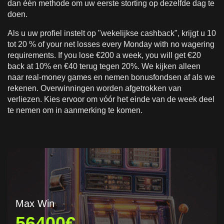
dan één methode om uw eerste storting op dezelfde dag te
doen.
Als u uw profiel instelt op "wekelijkse cashback", krijgt u 10
tot 20 % of your net losses every Monday with no wagering
requirements. If you lose €200 a week, you will get €20
back at 10% en €40 terug tegen 20%. We kijken alleen
naar real-money games en nemen bonusfondsen af als we
rekenen. Overwinningen worden afgetrokken van
verliezen. Kies ervoor om vóór het einde van de week deel
te nemen om in aanmerking te komen.
Max Win
56400€