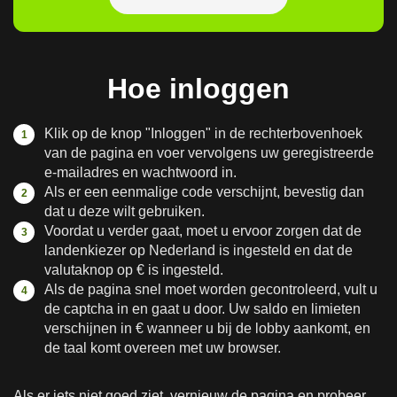
Hoe inloggen
Klik op de knop "Inloggen" in de rechterbovenhoek
van de pagina en voer vervolgens uw geregistreerde
e-mailadres en wachtwoord in.
Als er een eenmalige code verschijnt, bevestig dan
dat u deze wilt gebruiken.
Voordat u verder gaat, moet u ervoor zorgen dat de
landenkiezer op Nederland is ingesteld en dat de
valutaknop op € is ingesteld.
Als de pagina snel moet worden gecontroleerd, vult u
de captcha in en gaat u door. Uw saldo en limieten
verschijnen in € wanneer u bij de lobby aankomt, en
de taal komt overeen met uw browser.
Als er iets niet goed ziet, vernieuw de pagina en probeer